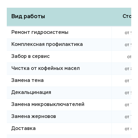
Вид работы
Стоим
от 990
Ремонт гидросистемы
от 990
Комплексная профилактика
от 0 
Забор в сервис
от 850
Чистка от кофейных масел
от 760
Замена тена
от 590
Декальцинация
от 750
Замена микровыключателей
от 750
Замена жерновов
от 620
Доставка