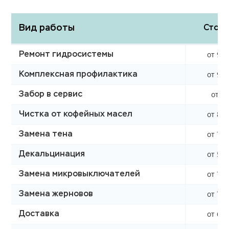
Вид работы
Стоим
от 990
Ремонт гидросистемы
от 990
Комплексная профилактика
от 0 
Забор в сервис
от 850
Чистка от кофейных масел
от 760
Замена тена
от 590
Декальцинация
от 750
Замена микровыключателей
от 750
Замена жерновов
от 620
Доставка